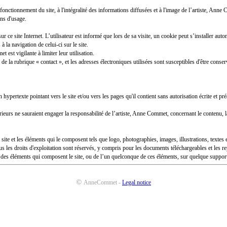
nctionnement du site, à l'intégralité des informations diffusées et à l'image de l’artiste, Anne C
ons d'usage.
ur ce site Internet. L’utilisateur est informé que lors de sa visite, un cookie peut s’installer a
 à la navigation de celui-ci sur le site.
est vigilante à limiter leur utilisation.
la rubrique « contact », et les adresses électroniques utilisées sont susceptibles d'être conser
ien hypertexte pointant vers le site et/ou vers les pages qu'il contient sans autorisation écrite et 
térieurs ne sauraient engager la responsabilité de l’artiste, Anne Commet, concernant le contenu, la 
te et les éléments qui le composent tels que logo, photographies, images, illustrations, textes et
ous les droits d'exploitation sont réservés, y compris pour les documents téléchargeables et les
n des éléments qui composent le site, ou de l’un quelconque de ces éléments, sur quelque support q
©
AnneCommet -
Legal notice