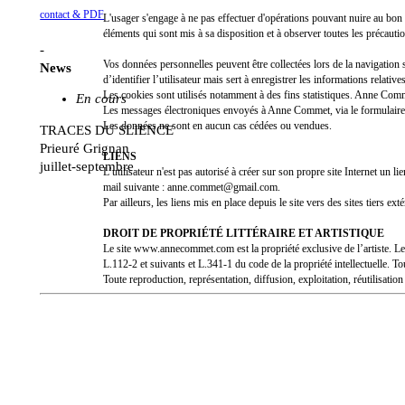
contact & PDF
L'usager s'engage à ne pas effectuer d'opérations pouvant nuire au bon fo
éléments qui sont mis à sa disposition et à observer toutes les précauti
-
Vos données personnelles peuvent être collectées lors de la navigation s
News
d’identifier l’utilisateur mais sert à enregistrer les informations relatives
Les cookies sont utilisés notamment à des fins statistiques. Anne Commet 
En cours
Les messages électroniques envoyés à Anne Commet, via le formulaire de 
Les données ne sont en aucun cas cédées ou vendues.
TRACES DU SLIENCE
Prieuré Grignan
LIENS
juillet-septembre
L’utilisateur n'est pas autorisé à créer sur son propre site Internet un l
mail suivante : anne.commet@gmail.com.
Par ailleurs, les liens mis en place depuis le site vers des sites tiers ex
DROIT DE PROPRIÉTÉ LITTÉRAIRE ET ARTISTIQUE
Le site www.annecommet.com est la propriété exclusive de l’artiste. Le si
L.112-2 et suivants et L.341-1 du code de la propriété intellectuelle. T
Toute reproduction, représentation, diffusion, exploitation, réutilisatio