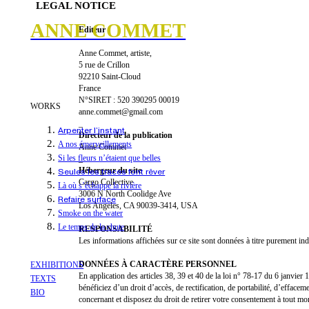
LEGAL NOTICE
ANNE COMMET
Editeur
Anne Commet, artiste,
5 rue de Crillon
92210 Saint-Cloud
France
N°SIRET : 520 390295 00019
WORKS
anne.commet@gmail.com
_
Arpenter l’instant
Directeur de la publication
A nos émerveillements
Anne Commet
Si les fleurs n’étaient que belles
_
Hébergeur du site
Seules les traces font rêver
Cargo Collective
Là où s’échappe la rivière
3006 N North Coolidge Ave
Refaire surface
Los Angeles, CA 90039-3414, USA
Smoke on the water
Le temps de la chute
RESPONSABILITÉ
Les informations affichées sur ce site sont données à titre purement ind
DONNÉES À CARACTÈRE PERSONNEL
EXHIBITIONS
En application des articles 38, 39 et 40 de la loi n° 78-17 du 6 janvie
TEXTS
bénéficiez d’un droit d’accès, de rectification, de portabilité, d’effac
BIO
concernant et disposez du droit de retirer votre consentement à tout mo